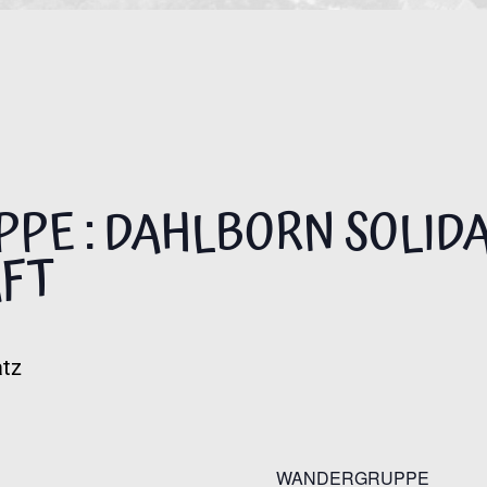
PE : DAHLBORN SOLID
FT
atz
WANDERGRUPPE