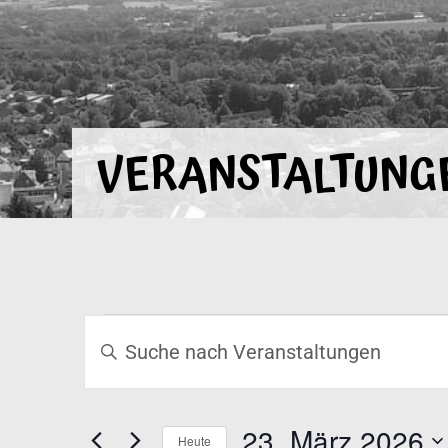
VERANSTALTUNG
VERANSTALTUNGEN
Bitte
Schlüsselwort
SUCHE
eingeben.
Suche
UND
nach
23. März 2026
Veranstaltungen
Heute