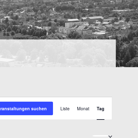
VERANSTAL
eranstaltungen suchen
Liste
Monat
Tag
ANSICHTEN
NAVIGATIO