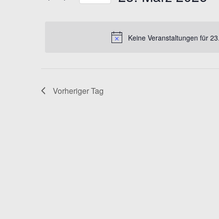
Schlüsselwort.
ANSICHTEN,
Datum
wählen.
NAVIGATION
Keine Veranstaltungen für 2
Vorheriger Tag