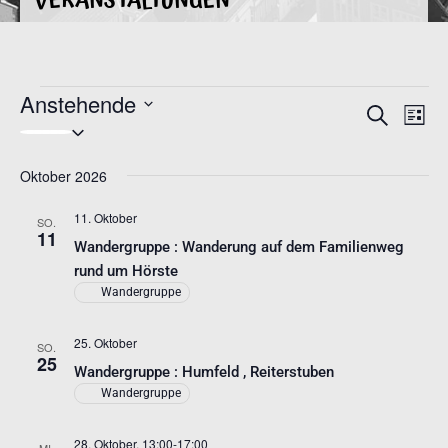
VERANSTALTUNGEN
Anstehende
VERAN
VE
Suche
Liste
Datum
AN
SUCHE
wählen.
NA
UND
Oktober 2026
ANSIC
11. Oktober
SO.
11
NAVIG
Wandergruppe : Wanderung auf dem Familienweg
rund um Hörste
Wandergruppe
25. Oktober
SO.
25
Wandergruppe : Humfeld , Reiterstuben
Wandergruppe
28. Oktober, 13:00
-
17:00